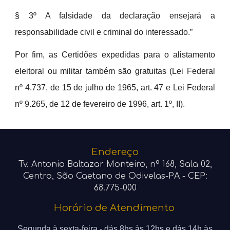
§ 3º A falsidade da declaração ensejará a
responsabilidade civil e criminal do interessado.”
Por fim, as Certidões expedidas para o alistamento
eleitoral ou militar também são gratuitas (Lei
F
ederal
nº 4.737, de 15 de julho de 1965, art. 47 e Lei Federal
nº 9.265, de 12 de fevereiro de 1996, art. 1º, II).
Endereço
Tv.
Antonio Baltazar Monteiro
, nº 168, Sala 02,
Centro,
São Caetano de Odivelas
-PA - CEP:
68.775-000
Horário de Atendimento
Segunda à sexta-feira - dá
s 8
hs às 12hs e dás 14h às