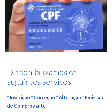
Disponibilizamos os
seguintes serviços
Inscrição
Correção
Alteração
Emissão
*
*
*
*
de Comprovante