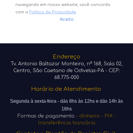
navegando em nosso website, você concorda
com a
Política de Privacidade
.
Aceito
Endereço
Tv.
Antonio Baltazar Monteiro
, nº 168, Sala 02,
Centro,
São Caetano de Odivelas
-PA - CEP:
68.775-000
Horário de Atendimento
Segunda à sexta-feira - dá
s 8
hs às 12hs e dás 14h às
16hs
Formas de pagamento
-
dinheiro - PIX -
transferência bancária